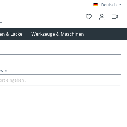
Deutsch
en & Lacke
Werkzeuge & Maschinen
swort