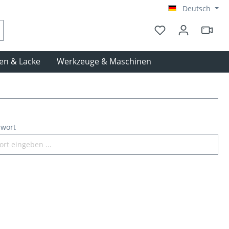
Deutsch
en & Lacke
Werkzeuge & Maschinen
swort